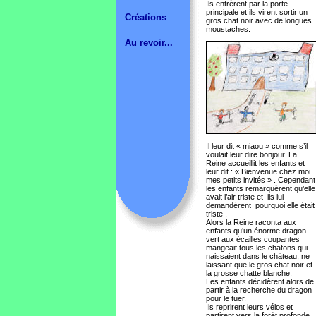
Ils entrèrent par la porte
principale et ils virent sortir un
Créations
gros chat noir avec de longues
moustaches.
Au revoir...
Il leur dit « miaou » comme s’il
voulait leur dire bonjour. La
Reine accueillit les enfants et
leur dit : « Bienvenue chez moi
mes petits invités » . Cependant
les enfants remarquèrent qu’elle
avait l’air triste et ils lui
demandèrent pourquoi elle était
triste .
Alors la Reine raconta aux
enfants qu’un énorme dragon
vert aux écailles coupantes
mangeait tous les chatons qui
naissaient dans le château, ne
laissant que le gros chat noir et
la grosse chatte blanche.
Les enfants décidèrent alors de
partir à la recherche du dragon
pour le tuer.
Ils reprirent leurs vélos et
partirent vers la forêt profonde