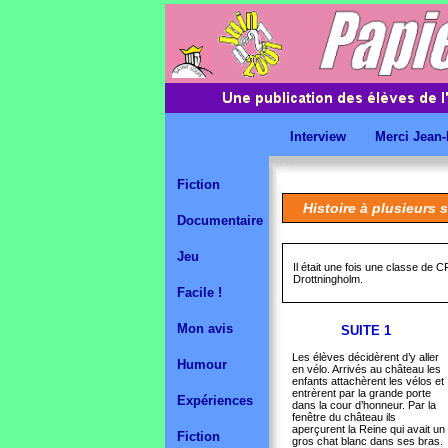
Interview
Merci Jean-
Fiction
Histoire à plusieurs 
Documentaire
Jeu
Il était une fois une classe de 
Drottningholm.
Facile !
Mon avis
SUITE 1
Les élèves décidèrent d’y aller
Humour
en vélo. Arrivés au château les
enfants attachèrent les vélos et
entrèrent par la grande porte
Expériences
dans la cour d’honneur. Par la
fenêtre du château ils
aperçurent la Reine qui avait un
Fiction
gros chat blanc dans ses bras.