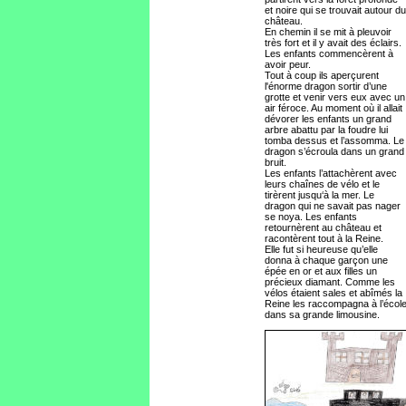
et noire qui se trouvait autour du
château.
En chemin il se mit à pleuvoir
très fort et il y avait des éclairs.
Les enfants commencèrent à
avoir peur.
Tout à coup ils aperçurent
l'énorme dragon sortir d’une
grotte et venir vers eux avec un
air féroce. Au moment où il allait
dévorer les enfants un grand
arbre abattu par la foudre lui
tomba dessus et l’assomma. Le
dragon s’écroula dans un grand
bruit.
Les enfants l’attachèrent avec
leurs chaînes de vélo et le
tirèrent jusqu‘à la mer. Le
dragon qui ne savait pas nager
se noya. Les enfants
retournèrent au château et
racontèrent tout à la Reine.
Elle fut si heureuse qu’elle
donna à chaque garçon une
épée en or et aux filles un
précieux diamant. Comme les
vélos étaient sales et abîmés la
Reine les raccompagna à l’écol
dans sa grande limousine.